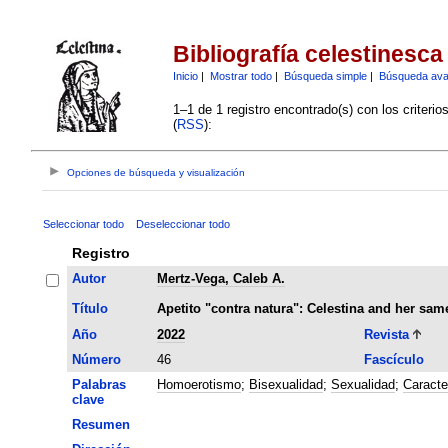
Bibliografía celestinesca
Inicio
|
Mostrar todo
|
Búsqueda simple
|
Búsqueda av
1–1 de 1 registro encontrado(s) con los criteri
(
RSS
):
Opciones de búsqueda y visualización
Seleccionar todo
Deseleccionar todo
Registro
Autor
Mertz-Vega, Caleb A.
Título
Apetito "contra natura": Celestina and her sam
Año
2022
Revista
Número
46
Fascículo
Palabras
Homoerotismo
;
Bisexualidad
;
Sexualidad
;
Caracte
clave
Resumen