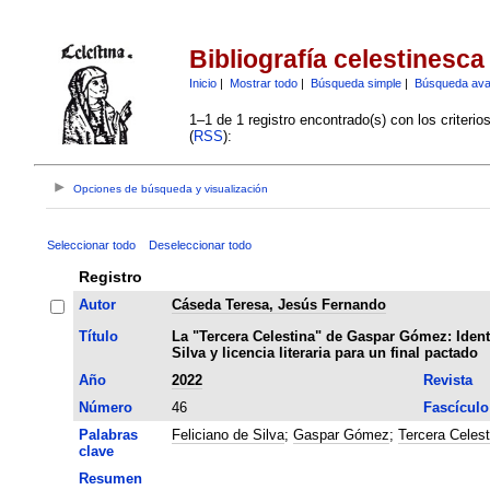
Bibliografía celestinesca
Inicio
|
Mostrar todo
|
Búsqueda simple
|
Búsqueda av
1–1 de 1 registro encontrado(s) con los criteri
(
RSS
):
Opciones de búsqueda y visualización
Seleccionar todo
Deseleccionar todo
Registro
Autor
Cáseda Teresa, Jesús Fernando
Título
La "Tercera Celestina" de Gaspar Gómez: Ident
Silva y licencia literaria para un final pactado
Año
2022
Revista
Número
46
Fascículo
Palabras
Feliciano de Silva
;
Gaspar Gómez
;
Tercera Celest
clave
Resumen