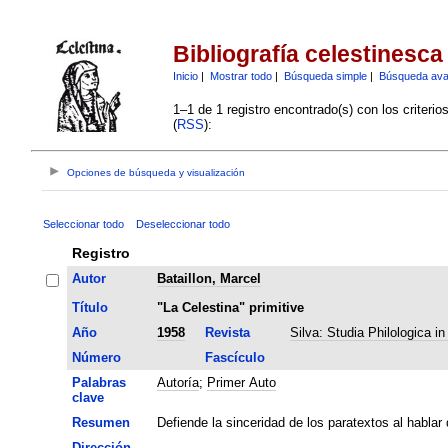
Bibliografía celestinesca
Inicio
|
Mostrar todo
|
Búsqueda simple
|
Búsqueda av
1–1 de 1 registro encontrado(s) con los criteri
(
RSS
):
Opciones de búsqueda y visualización
Seleccionar todo
Deseleccionar todo
Registro
Autor
Bataillon, Marcel
Título
"La Celestina" primitive
Año
1958
Revista
Silva: Studia Philologica i
Número
Fascículo
Palabras
Autoría
;
Primer Auto
clave
Resumen
Defiende la sinceridad de los paratextos al habla
Dirección