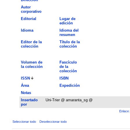
Autor
corporativo
Editorial
Lugar de
edición
Idioma
Idioma del
resumen
Editor de la
Título de la
colección
colección
Volumen de
Fascículo
la colección
de la
colección
ISSN
ISBN
Área
Expedición
Notas
Insertado
Uni-Trier @ amaranta_sg @
por
Enlace 
Seleccionar todo
Deseleccionar todo