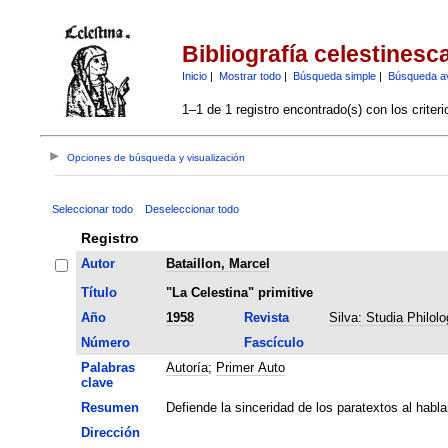
Bibliografía celestinesc
Inicio
|
Mostrar todo
|
Búsqueda simple
|
Búsqueda a
1–1 de 1 registro encontrado(s) con los criter
Opciones de búsqueda y visualización
Seleccionar todo
Deseleccionar todo
Registro
Autor
Bataillon, Marcel
Título
"La Celestina" primitive
Año
1958
Revista
Silva: Studia Philol
Número
Fascículo
Palabras
Autoría
;
Primer Auto
clave
Resumen
Defiende la sinceridad de los paratextos al habl
Dirección