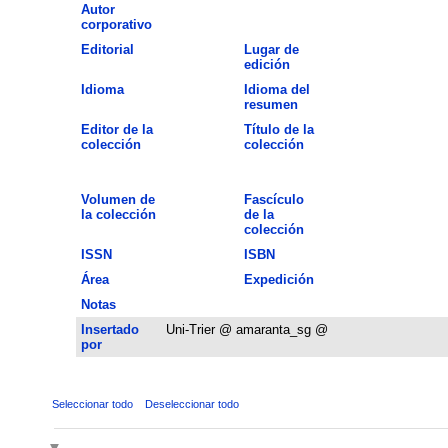
Autor
corporativo
Editorial
Lugar de
edición
Idioma
Idioma del
resumen
Editor de la
Título de la
colección
colección
Volumen de
Fascículo
la colección
de la
colección
ISSN
ISBN
Área
Expedición
Notas
Insertado
Uni-Trier @ amaranta_sg @
por
Seleccionar todo
Deseleccionar todo