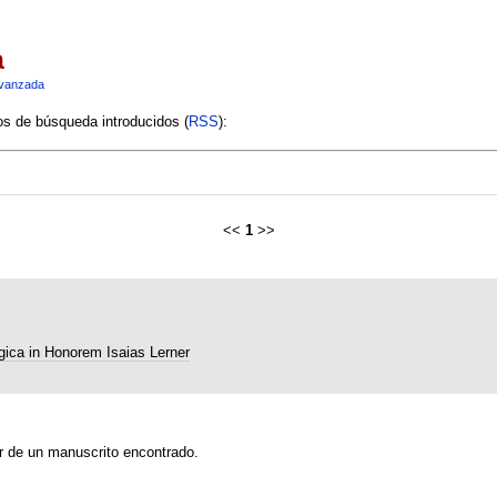
a
vanzada
ios de búsqueda introducidos (
RSS
):
<<
1
>>
ogica in Honorem Isaias Lerner
ar de un manuscrito encontrado.