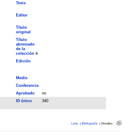
Tesis
Editor
Título
original
Título
abreviado
de la
colección
Edición
Medio
Conferencia
Aprobado
no
ID único
340
Lista
|
Bibliografía
|
Detalles