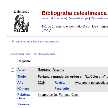
Bibliografía celestinesca
Inicio
|
Mostrar todo
|
Búsqueda simple
|
Búsqueda av
1–1 de 1 registro encontrado(s) con los criteri
(
RSS
):
Opciones de búsqueda y visualización
Seleccionar todo
Deseleccionar todo
Registro
Autor
Gargano, Antonio
Título
Fortuna y mundo sin orden en "La Celestina" 
Año
2019
Revista
Avatares y perspectiva
Número
Fascículo
Palabras
Interpretación
;
Fortuna
;
Caos
clave
Resumen