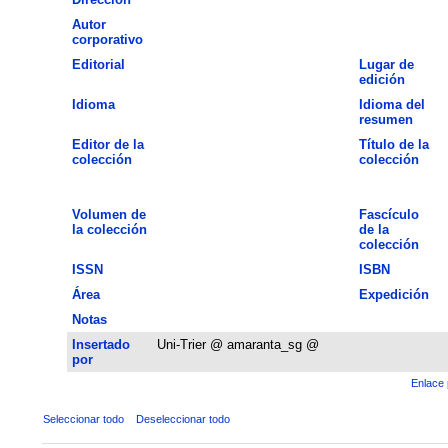
Autor
corporativo
Editorial
Lugar de
edición
Idioma
Idioma del
resumen
Editor de la
Título de la
colección
colección
Volumen de
Fascículo
la colección
de la
colección
ISSN
ISBN
Área
Expedición
Notas
Insertado
Uni-Trier @ amaranta_sg @
por
Enlace 
Seleccionar todo
Deseleccionar todo