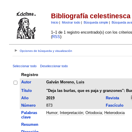
Bibliografía celestinesca
Inicio
|
Mostrar todo
|
Búsqueda simple
|
Búsqueda av
1–1 de 1 registro encontrado(s) con los criteri
(
RSS
):
Opciones de búsqueda y visualización
Seleccionar todo
Deseleccionar todo
Registro
Autor
Galván Moreno, Luis
Título
"Deja las burlas, que es paja y granzones": Bur
Año
2019
Revista
Número
873
Fascículo
Palabras
Humor
;
Interpretación
;
Ortodoxia
;
Heterodoxia
clave
Resumen
Dirección