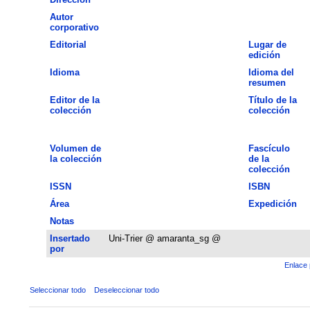
Autor
corporativo
Editorial
Lugar de
edición
Idioma
Idioma del
resumen
Editor de la
Título de la
colección
colección
Volumen de
Fascículo
la colección
de la
colección
ISSN
ISBN
Área
Expedición
Notas
Insertado
Uni-Trier @ amaranta_sg @
por
Enlace 
Seleccionar todo
Deseleccionar todo