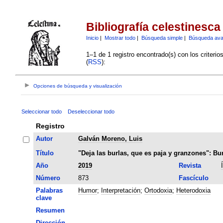
Bibliografía celestinesca
Inicio
|
Mostrar todo
|
Búsqueda simple
|
Búsqueda av
1–1 de 1 registro encontrado(s) con los criteri
(
RSS
):
Opciones de búsqueda y visualización
Seleccionar todo
Deseleccionar todo
Registro
Autor
Galván Moreno, Luis
Título
"Deja las burlas, que es paja y granzones": Bur
Año
2019
Revista
Número
873
Fascículo
Palabras
Humor
;
Interpretación
;
Ortodoxia
;
Heterodoxia
clave
Resumen
Dirección