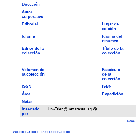
Dirección
Autor
corporativo
Editorial
Lugar de
edición
Idioma
Idioma del
resumen
Editor de la
Título de la
colección
colección
Volumen de
Fascículo
la colección
de la
colección
ISSN
ISBN
Área
Expedición
Notas
Insertado
Uni-Trier @ amaranta_sg @
por
Enlace 
Seleccionar todo
Deseleccionar todo