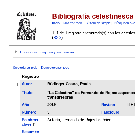
Bibliografía celestinesca
Inicio
|
Mostrar todo
|
Búsqueda simple
|
Búsqueda av
1–1 de 1 registro encontrado(s) con los criteri
(
RSS
):
Opciones de búsqueda y visualización
Seleccionar todo
Deseleccionar todo
Registro
Autor
Rüdinger Castro, Paula
Título
"La Celestina" de Fernando de Rojas: aspectos 
transgresoras
Año
2019
Revista
liLE
Número
5
Fascículo
Palabras
Autoría
;
Fernando de Rojas histórico
clave
Resumen