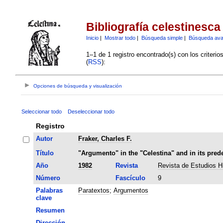
Bibliografía celestinesca
Inicio
|
Mostrar todo
|
Búsqueda simple
|
Búsqueda av
1–1 de 1 registro encontrado(s) con los criteri
(
RSS
):
Opciones de búsqueda y visualización
Seleccionar todo
Deseleccionar todo
Registro
Autor
Fraker, Charles F.
Título
"Argumento" in the "Celestina" and in its pred
Año
1982
Revista
Revista de Estudios H
Número
Fascículo
9
Palabras
Paratextos
;
Argumentos
clave
Resumen
Dirección