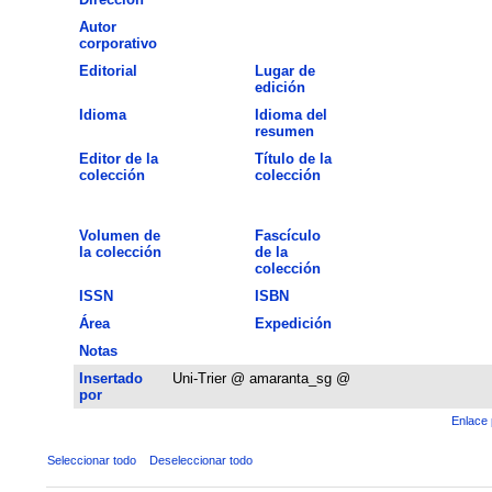
Autor
corporativo
Editorial
Lugar de
edición
Idioma
Idioma del
resumen
Editor de la
Título de la
colección
colección
Volumen de
Fascículo
la colección
de la
colección
ISSN
ISBN
Área
Expedición
Notas
Insertado
Uni-Trier @ amaranta_sg @
por
Enlace 
Seleccionar todo
Deseleccionar todo