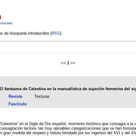
a
vanzada
ios de búsqueda introducidos (
RSS
):
<<
1
>>
El fantasma de Celestina en la manualística de sujeción femenina del si
Revista
Texturas
Fascículo
 “Celestina” en el Siglo de Oro español, momento histórico que consagra a la 
 consagración lectora- las muy opinables categorizaciones que se han formula
n gran medida del respeto y tributo brindado por los ingenios del XVI y del XV