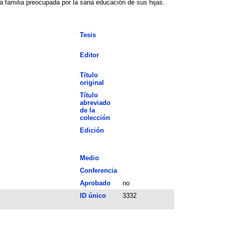
da familia preocupada por la sana educación de sus hijas.
Tesis
Editor
Título
original
Título
abreviado
de la
colección
Edición
Medio
Conferencia
Aprobado
no
ID único
3332