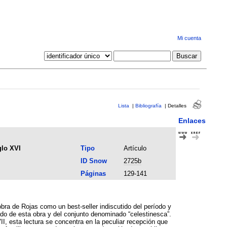
Mi cuenta
Lista
|
Bibliografía
|
Detalles
Enlaces
glo XVI
Tipo
Artículo
ID Snow
2725b
Páginas
129-141
obra de Rojas como un best-seller indiscutido del período y
do de esta obra y del conjunto denominado “celestinesca”.
II, esta lectura se concentra en la peculiar recepción que