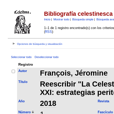
Bibliografía celestinesca
Inicio
|
Mostrar todo
|
Búsqueda simple
|
Búsqueda av
1–1 de 1 registro encontrado(s) con los criteri
(
RSS
):
Opciones de búsqueda y visualización
Seleccionar todo
Deseleccionar todo
Registro
Autor
François, Jéromine
Título
Reescribir "La Celest
XXI: estrategias peri
Año
2018
Revista
Número
Fascículo