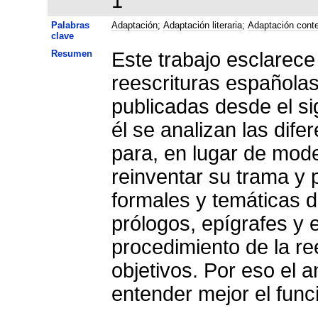
1
Palabras
Adaptación
;
Adaptación literaria
;
Adaptación cont
clave
Resumen
Este trabajo esclarece
reescrituras española
publicadas desde el sig
él se analizan las dife
para, en lugar de mode
reinventar su trama y 
formales y temáticas de
prólogos, epígrafes y 
procedimiento de la re
objetivos. Por eso el a
entender mejor el fun