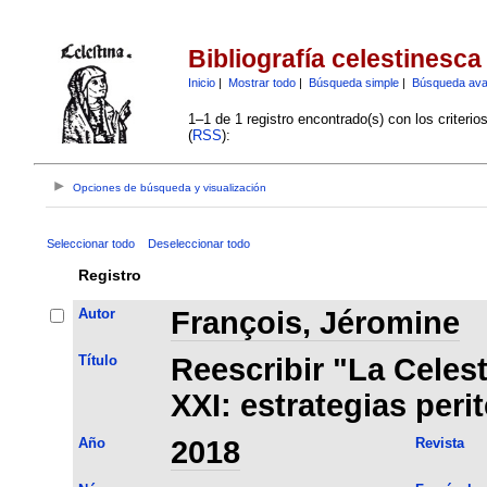
Bibliografía celestinesca
Inicio
|
Mostrar todo
|
Búsqueda simple
|
Búsqueda av
1–1 de 1 registro encontrado(s) con los criteri
(
RSS
):
Opciones de búsqueda y visualización
Seleccionar todo
Deseleccionar todo
Registro
Autor
François, Jéromine
Título
Reescribir "La Celest
XXI: estrategias peri
Año
2018
Revista