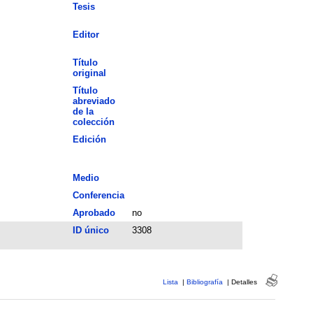
Tesis
Editor
Título
original
Título
abreviado
de la
colección
Edición
Medio
Conferencia
Aprobado
no
ID único
3308
Lista
|
Bibliografía
|
Detalles