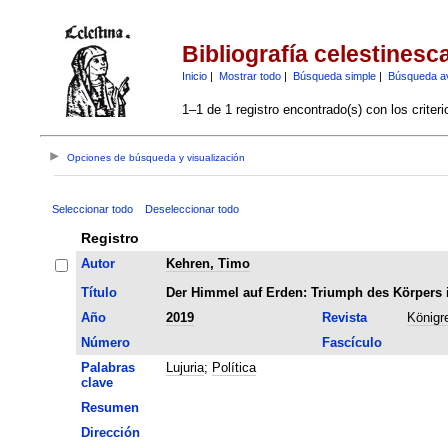
Bibliografía celestinesc
Inicio
|
Mostrar todo
|
Búsqueda simple
|
Búsqueda a
1–1 de 1 registro encontrado(s) con los criter
Opciones de búsqueda y visualización
Seleccionar todo
Deseleccionar todo
Registro
Autor
Kehren, Timo
Título
Der Himmel auf Erden: Triumph des Körpers i
Año
2019
Revista
Königr
Número
Fascículo
Palabras
Lujuria
;
Política
clave
Resumen
Dirección