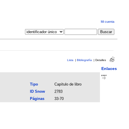
Mi cuenta
Lista
|
Bibliografía
|
Detalles
Enlaces
Tipo
Capítulo de libro
ID Snow
2783
Páginas
33-70