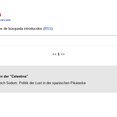
a
vanzada
ios de búsqueda introducidos (
RSS
):
<<
1
>>
n der "Celestina"
eich Sodom. Politik der Lust in der spanischen Pikareske