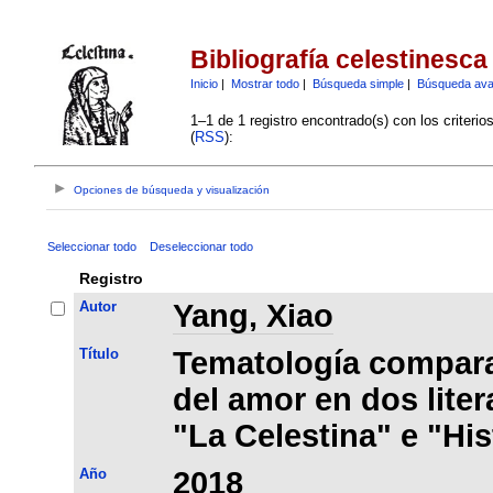
Bibliografía celestinesca
Inicio
|
Mostrar todo
|
Búsqueda simple
|
Búsqueda av
1–1 de 1 registro encontrado(s) con los criteri
(
RSS
):
Opciones de búsqueda y visualización
Seleccionar todo
Deseleccionar todo
Registro
Autor
Yang, Xiao
Título
Tematología compara
del amor en dos liter
"La Celestina" e "His
Año
2018