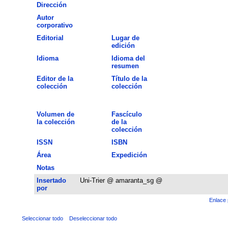
Dirección
Autor
corporativo
Editorial
Lugar de
edición
Idioma
Idioma del
resumen
Editor de la
Título de la
colección
colección
Volumen de
Fascículo
la colección
de la
colección
ISSN
ISBN
Área
Expedición
Notas
Insertado
Uni-Trier @ amaranta_sg @
por
Enlace 
Seleccionar todo
Deseleccionar todo