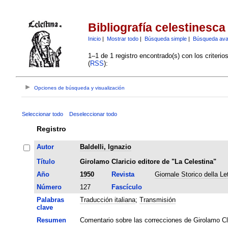
Bibliografía celestinesca
Inicio
|
Mostrar todo
|
Búsqueda simple
|
Búsqueda av
1–1 de 1 registro encontrado(s) con los criteri
(
RSS
):
Opciones de búsqueda y visualización
Seleccionar todo
Deseleccionar todo
Registro
Autor
Baldelli, Ignazio
Título
Girolamo Claricio editore de "La Celestina"
Año
1950
Revista
Giornale Storico della Let
Número
127
Fascículo
Palabras
Traducción italiana
;
Transmisión
clave
Resumen
Comentario sobre las correcciones de Girolamo Cla