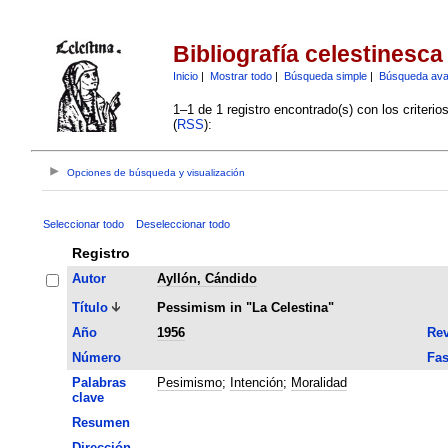
Bibliografía celestinesca
Inicio
|
Mostrar todo
|
Búsqueda simple
|
Búsqueda av
1–1 de 1 registro encontrado(s) con los criteri
(
RSS
):
Opciones de búsqueda y visualización
Seleccionar todo
Deseleccionar todo
Registro
Autor
Ayllón, Cándido
Título
Pessimism in "La Celestina"
Año
1956
Rev
Número
Fas
Palabras
Pesimismo
;
Intención
;
Moralidad
clave
Resumen
Dirección