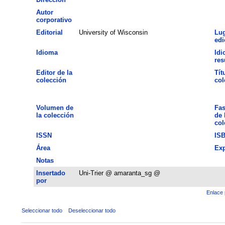
Autor
corporativo
Editorial
University of Wisconsin
Lug
edi
Idioma
Idi
re
Editor de la
Tít
colección
col
Volumen de
Fas
la colección
de 
col
ISSN
IS
Área
Exp
Notas
Insertado
Uni-Trier @ amaranta_sg @
por
Enlace 
Seleccionar todo
Deseleccionar todo