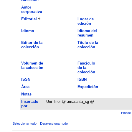
Autor
corporativo
Editorial
Lugar de
edición
Idioma
Idioma del
resumen
Editor de la
Título de la
colección
colección
Volumen de
Fascículo
la colección
de la
colección
ISSN
ISBN
Área
Expedición
Notas
Insertado
Uni-Trier @ amaranta_sg @
por
Enlace 
Seleccionar todo
Deseleccionar todo