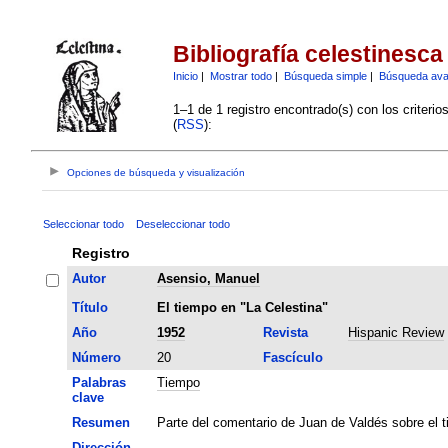
Bibliografía celestinesca
Inicio
|
Mostrar todo
|
Búsqueda simple
|
Búsqueda av
1–1 de 1 registro encontrado(s) con los criteri
(
RSS
):
Opciones de búsqueda y visualización
Seleccionar todo
Deseleccionar todo
Registro
Autor
Asensio, Manuel
Título
El tiempo en "La Celestina"
Año
1952
Revista
Hispanic Review
Número
20
Fascículo
Palabras
Tiempo
clave
Resumen
Parte del comentario de Juan de Valdés sobre el t
Dirección