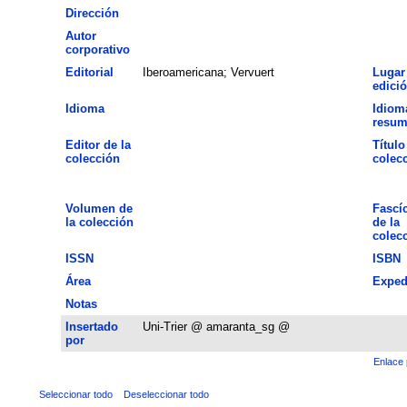
Dirección
Autor
corporativo
Editorial
Iberoamericana; Vervuert
Lugar
edici
Idioma
Idiom
resu
Editor de la
Título
colección
colec
Volumen de
Fascí
la colección
de la
colec
ISSN
ISBN
Área
Exped
Notas
Insertado
Uni-Trier @ amaranta_sg @
por
Enlace 
Seleccionar todo
Deseleccionar todo