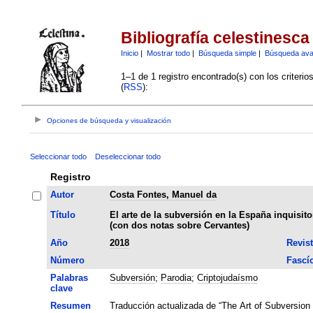
Bibliografía celestinesca
Inicio
|
Mostrar todo
|
Búsqueda simple
|
Búsqueda av
1–1 de 1 registro encontrado(s) con los criteri
(
RSS
):
Opciones de búsqueda y visualización
Seleccionar todo
Deseleccionar todo
Registro
Autor
Costa Fontes, Manuel da
Título
El arte de la subversión en la España inquisit
(con dos notas sobre Cervantes)
Año
2018
Revis
Número
Fascí
Palabras
Subversión
;
Parodia
;
Criptojudaísmo
clave
Resumen
Traducción actualizada de “The Art of Subversion i