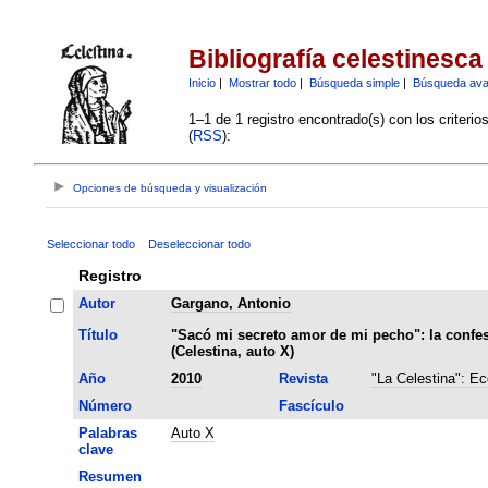
Bibliografía celestinesca
Inicio
|
Mostrar todo
|
Búsqueda simple
|
Búsqueda av
1–1 de 1 registro encontrado(s) con los criteri
(
RSS
):
Opciones de búsqueda y visualización
Seleccionar todo
Deseleccionar todo
Registro
Autor
Gargano, Antonio
Título
"Sacó mi secreto amor de mi pecho": la confe
(Celestina, auto X)
Año
2010
Revista
"La Celestina": Ec
Número
Fascículo
Palabras
Auto X
clave
Resumen