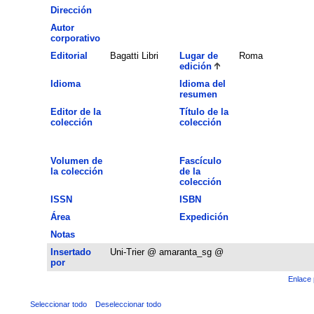
Dirección
Autor
corporativo
Editorial
Bagatti Libri
Lugar de
Roma
edición
Idioma
Idioma del
resumen
Editor de la
Título de la
colección
colección
Volumen de
Fascículo
la colección
de la
colección
ISSN
ISBN
Área
Expedición
Notas
Insertado
Uni-Trier @ amaranta_sg @
por
Enlace 
Seleccionar todo
Deseleccionar todo