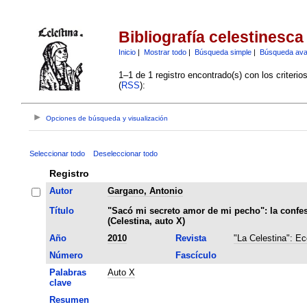
Bibliografía celestinesca
Inicio
|
Mostrar todo
|
Búsqueda simple
|
Búsqueda av
1–1 de 1 registro encontrado(s) con los criteri
(
RSS
):
Opciones de búsqueda y visualización
Seleccionar todo
Deseleccionar todo
Registro
Autor
Gargano, Antonio
Título
"Sacó mi secreto amor de mi pecho": la confe
(Celestina, auto X)
Año
2010
Revista
"La Celestina": Ec
Número
Fascículo
Palabras
Auto X
clave
Resumen