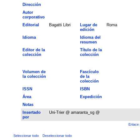
Dirección
Autor
corporativo
Editorial
Bagatti Libri
Lugar de
Roma
edición
Idioma
Idioma del
resumen
Editor de la
Título de la
colección
colección
Volumen de
Fascículo
la colección
de la
colección
ISSN
ISBN
Área
Expedición
Notas
Insertado
Uni-Trier @ amaranta_sg @
por
Enlace 
Seleccionar todo
Deseleccionar todo