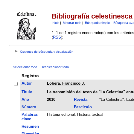
Bibliografía celestinesca
Inicio
|
Mostrar todo
|
Búsqueda simple
|
Búsqueda av
1–1 de 1 registro encontrado(s) con los criteri
(
RSS
):
Opciones de búsqueda y visualización
Seleccionar todo
Deseleccionar todo
Registro
Autor
Lobera, Francisco J.
Título
La transmisión del texto de "La Celestina" entr
Año
2010
Revista
"La Celestina": Ecdo
Número
Fascículo
Palabras
Historia editorial
;
Historia textual
clave
Resumen
Dirección