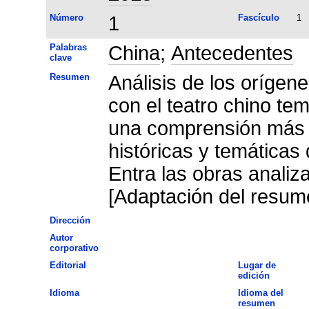
Número
1
Fascículo
1
Palabras
China
;
Antecedentes
clave
Resumen
Análisis de los orígene
con el teatro chino te
una comprensión más a
históricas y temáticas 
Entra las obras anali
[Adaptación del resume
Dirección
Autor
corporativo
Editorial
Lugar de
edición
Idioma
Idioma del
resumen