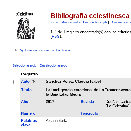
Bibliografía celestinesca
Inicio
|
Mostrar todo
|
Búsqueda simple
|
Búsqueda av
1–1 de 1 registro encontrado(s) con los criteri
(
RSS
):
Opciones de búsqueda y visualización
Seleccionar todo
Deseleccionar todo
Registro
Autor
Sánchez Pérez, Claudia Isabel
Título
La inteligencia emocional de La Trotaconvento
la Baja Edad Media
Año
2017
Revista
Dueñas, cortes
"La Celestina"
Número
Fascículo
Palabras
Alcahuetería
clave