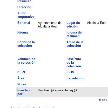
Resumen
Dirección
Autor
corporativo
Editorial
Ayuntamiento de
Lugar de
Alcalá la Real
Alcalá la Real
edición
Idioma
Idioma del
resumen
Editor de la
Título de la
colección
colección
Volumen de
Fascículo
la colección
de la
colección
ISSN
ISBN
Área
Expedición
Notas
Insertado
Uni-Trier @ amaranta_sg @
por
Enlace 