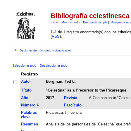
Bibliografía celestinesca
Inicio
|
Mostrar todo
|
Búsqueda simple
|
Búsqueda av
1–1 de 1 registro encontrado(s) con los criteri
(
RSS
):
Opciones de búsqueda y visualización
Seleccionar todo
Deseleccionar todo
Registro
Autor
Bergman, Ted L.
Título
"Celestina" as a Precursor to the Picaresque
Año
2017
Revista
A Companion to "Celesti
Número
Fascículo
Palabras
Picaresca
;
Influencia
clave
Resumen
Análisis de los personajes de “Celestina” que prefi