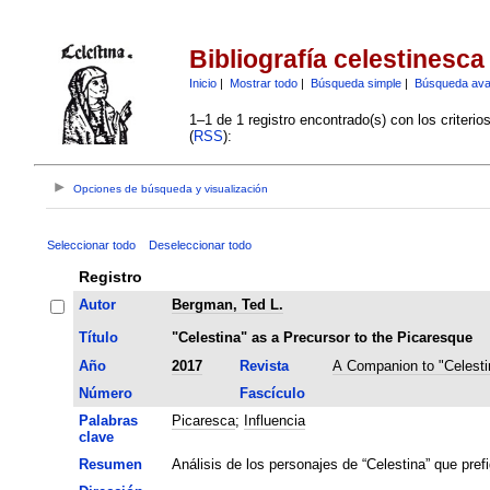
Bibliografía celestinesca
Inicio
|
Mostrar todo
|
Búsqueda simple
|
Búsqueda av
1–1 de 1 registro encontrado(s) con los criteri
(
RSS
):
Opciones de búsqueda y visualización
Seleccionar todo
Deseleccionar todo
Registro
Autor
Bergman, Ted L.
Título
"Celestina" as a Precursor to the Picaresque
Año
2017
Revista
A Companion to "Celesti
Número
Fascículo
Palabras
Picaresca
;
Influencia
clave
Resumen
Análisis de los personajes de “Celestina” que prefi