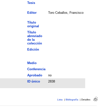
Tesis
Editor
Toro Ceballos, Francisco
Título
original
Título
abreviado
de la
colección
Edición
Medio
Conferencia
Aprobado
no
ID único
2838
Lista
|
Bibliografía
|
Detalles