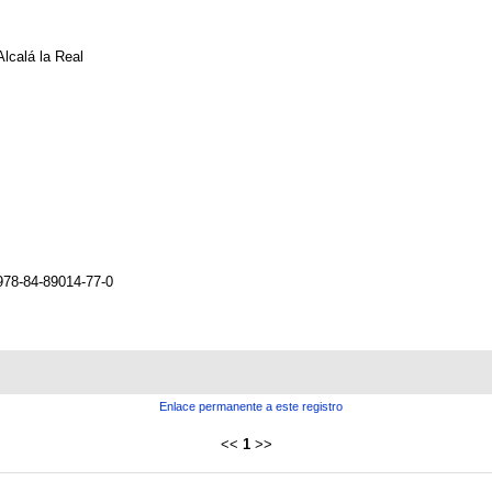
Alcalá la Real
978-84-89014-77-0
Enlace permanente a este registro
<<
1
>>