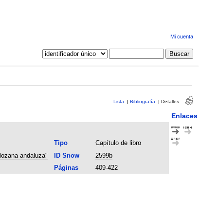
Mi cuenta
Lista
|
Bibliografía
|
Detalles
Enlaces
Tipo
Capítulo de libro
 lozana andaluza"
ID Snow
2599b
Páginas
409-422