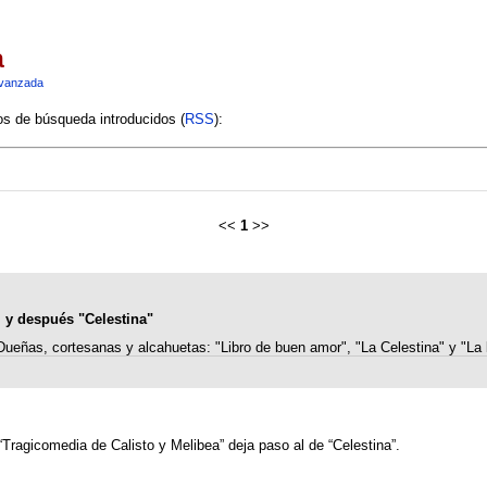
a
vanzada
ios de búsqueda introducidos (
RSS
):
<<
1
>>
, y después "Celestina"
Dueñas, cortesanas y alcahuetas: "Libro de buen amor", "La Celestina" y "La
 “Tragicomedia de Calisto y Melibea” deja paso al de “Celestina”.