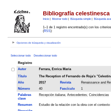
Bibliografía celestinesca
Inicio
|
Mostrar todo
|
Búsqueda simple
|
Búsqueda av
1–1 de 1 registro encontrado(s) con los criteri
(
RSS
):
Opciones de búsqueda y visualización
Seleccionar todo
Deseleccionar todo
Registro
Autor
Ferrara, Enrica Maria
Título
The Reception of Fernando de Roja's "Celestina
Año
2017
Revista
Renaissance and Ref
Número
40
Fascículo
1
Palabras
Recepción italiana
;
Antecedentes
;
Coincidencias
clave
Resumen
Estudio de la relación con la obra con el contexto
Dirección