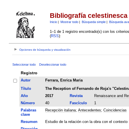
Bibliografía celestinesca
Inicio
|
Mostrar todo
|
Búsqueda simple
|
Búsqueda av
1–1 de 1 registro encontrado(s) con los criteri
(
RSS
):
Opciones de búsqueda y visualización
Seleccionar todo
Deseleccionar todo
Registro
Autor
Ferrara, Enrica Maria
Título
The Reception of Fernando de Roja's "Celestina
Año
2017
Revista
Renaissance and Ref
Número
40
Fascículo
1
Palabras
Recepción italiana
;
Antecedentes
;
Coincidencias
clave
Resumen
Estudio de la relación con la obra con el contexto
Dirección