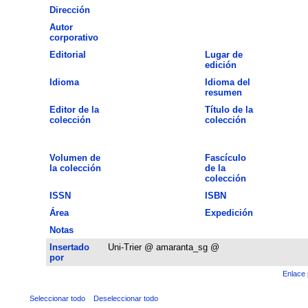
Dirección
Autor
corporativo
Editorial
Lugar de
edición
Idioma
Idioma del
resumen
Editor de la
Título de la
colección
colección
Volumen de
Fascículo
la colección
de la
colección
ISSN
ISBN
Área
Expedición
Notas
Insertado
Uni-Trier @ amaranta_sg @
por
Enlace 
Seleccionar todo
Deseleccionar todo