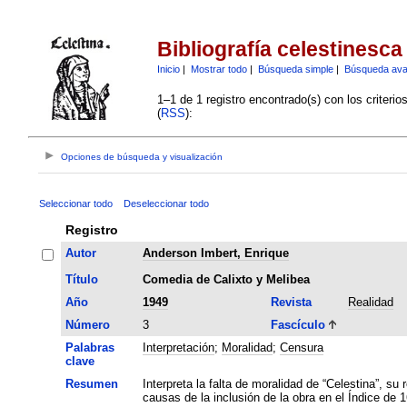
Bibliografía celestinesca
Inicio
|
Mostrar todo
|
Búsqueda simple
|
Búsqueda av
1–1 de 1 registro encontrado(s) con los criteri
(
RSS
):
Opciones de búsqueda y visualización
Seleccionar todo
Deseleccionar todo
Registro
Autor
Anderson Imbert, Enrique
Título
Comedia de Calixto y Melibea
Año
1949
Revista
Realidad
Número
3
Fascículo
Palabras
Interpretación
;
Moralidad
;
Censura
clave
Resumen
Interpreta la falta de moralidad de “Celestina”, s
causas de la inclusión de la obra en el Índice de 