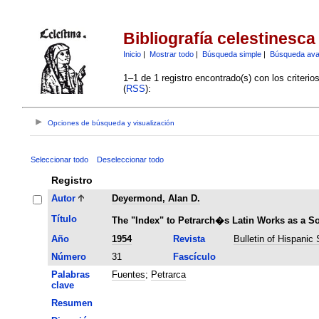
Bibliografía celestinesca
Inicio
|
Mostrar todo
|
Búsqueda simple
|
Búsqueda av
1–1 de 1 registro encontrado(s) con los criteri
(
RSS
):
Opciones de búsqueda y visualización
Seleccionar todo
Deseleccionar todo
Registro
Autor
Deyermond, Alan D.
Título
The "Index" to Petrarch�s Latin Works as a So
Año
1954
Revista
Bulletin of Hispanic 
Número
31
Fascículo
Palabras
Fuentes
;
Petrarca
clave
Resumen