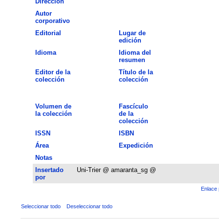
Dirección
Autor
corporativo
Editorial
Lugar de
edición
Idioma
Idioma del
resumen
Editor de la
Título de la
colección
colección
Volumen de
Fascículo
la colección
de la
colección
ISSN
ISBN
Área
Expedición
Notas
Insertado
Uni-Trier @ amaranta_sg @
por
Enlace 
Seleccionar todo
Deseleccionar todo