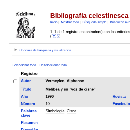
Bibliografía celestinesca
Inicio
|
Mostrar todo
|
Búsqueda simple
|
Búsqueda av
1–1 de 1 registro encontrado(s) con los criteri
(
RSS
):
Opciones de búsqueda y visualización
Seleccionar todo
Deseleccionar todo
Registro
Autor
Vermeylen, Alphonse
Título
Melibea y su "voz de cisne"
Año
1990
Revista
Número
10
Fascículo
Palabras
Simbología
;
Cisne
clave
Resumen
Dirección