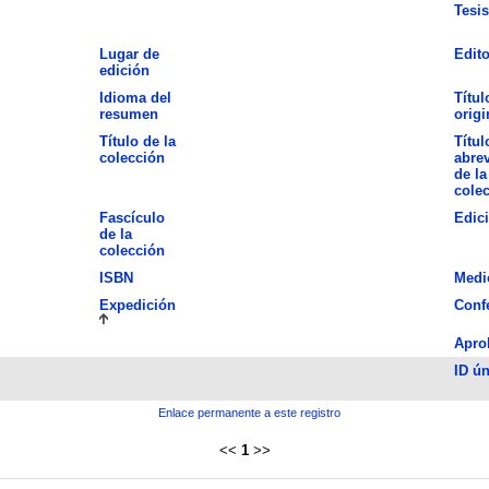
Tesis
Lugar de
Edito
edición
Idioma del
Títul
resumen
origi
Título de la
Títul
colección
abre
de la
cole
Fascículo
Edic
de la
colección
ISBN
Medi
Expedición
Conf
Apro
ID ún
Enlace permanente a este registro
<<
1
>>