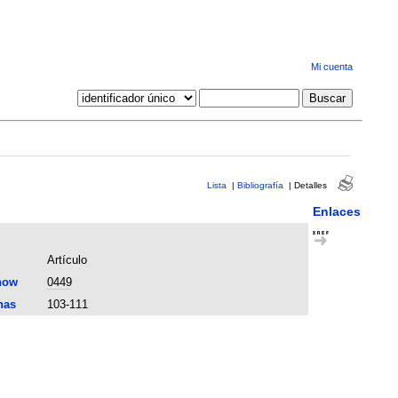
Mi cuenta
Lista
|
Bibliografía
|
Detalles
Enlaces
Artículo
now
0449
nas
103-111