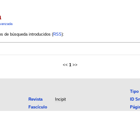
a
vanzada
ios de búsqueda introducidos (
RSS
):
<<
1
>>
Tipo
Revista
Incipit
ID S
Fascículo
Pági