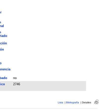
r
o
nal
o
viado
cción
ión
o
erencia
bado
no
ico
2746
Lista
|
Bibliografía
|
Detalles