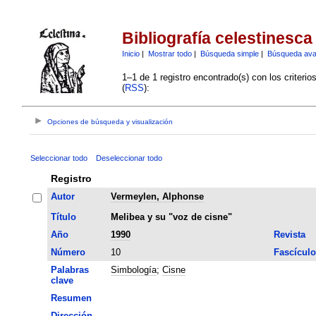
Bibliografía celestinesca
Inicio
|
Mostrar todo
|
Búsqueda simple
|
Búsqueda av
1–1 de 1 registro encontrado(s) con los criteri
(
RSS
):
Opciones de búsqueda y visualización
Seleccionar todo
Deseleccionar todo
Registro
Autor
Vermeylen, Alphonse
Título
Melibea y su "voz de cisne"
Año
1990
Revista
Número
10
Fascículo
Palabras
Simbología
;
Cisne
clave
Resumen
Dirección