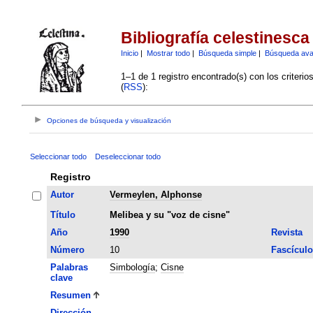
Bibliografía celestinesca
Inicio
|
Mostrar todo
|
Búsqueda simple
|
Búsqueda av
1–1 de 1 registro encontrado(s) con los criteri
(
RSS
):
Opciones de búsqueda y visualización
Seleccionar todo
Deseleccionar todo
Registro
Autor
Vermeylen, Alphonse
Título
Melibea y su "voz de cisne"
Año
1990
Revista
Número
10
Fascículo
Palabras
Simbología
;
Cisne
clave
Resumen
Dirección