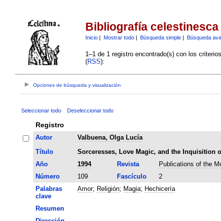
Bibliografía celestinesca
Inicio
|
Mostrar todo
|
Búsqueda simple
|
Búsqueda av
1–1 de 1 registro encontrado(s) con los criteri
(
RSS
):
Opciones de búsqueda y visualización
Seleccionar todo
Deseleccionar todo
Registro
Autor
Valbuena, Olga Lucía
Título
Sorceresses, Love Magic, and the Inquisition o
Año
1994
Revista
Publications of the 
Número
109
Fascículo
2
Palabras
Amor
;
Religión
;
Magia
;
Hechicería
clave
Resumen
Dirección