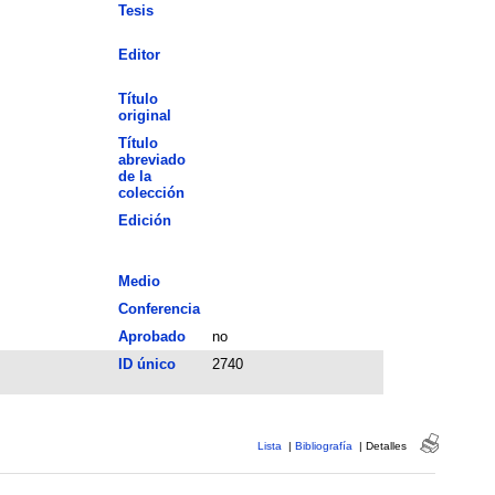
Tesis
Editor
Título
original
Título
abreviado
de la
colección
Edición
Medio
Conferencia
Aprobado
no
ID único
2740
Lista
|
Bibliografía
|
Detalles