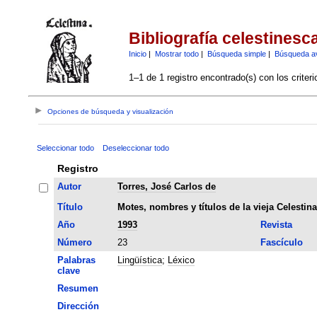
Bibliografía celestinesc
Inicio
|
Mostrar todo
|
Búsqueda simple
|
Búsqueda a
1–1 de 1 registro encontrado(s) con los criter
Opciones de búsqueda y visualización
Seleccionar todo
Deseleccionar todo
Registro
Autor
Torres, José Carlos de
Título
Motes, nombres y títulos de la vieja Celestina
Año
1993
Revista
Número
23
Fascículo
Palabras
Lingüística
;
Léxico
clave
Resumen
Dirección