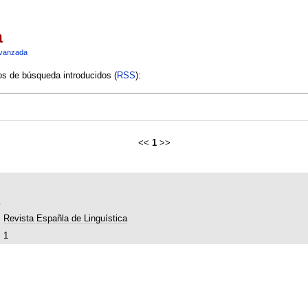
a
vanzada
ios de búsqueda introducidos (
RSS
):
<<
1
>>
Revista Españla de Linguística
1