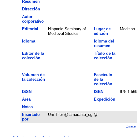
Resumen
Dirección
Autor
corporativo
Editorial
Hispanic Seminary of
Lugar de
Madison
Medieval Studies
edición
Idioma
Idioma del
resumen
Editor de la
Título de la
colección
colección
Volumen de
Fascículo
la colección
de la
colección
ISSN
ISBN
978-1-56
Área
Expedición
Notas
Insertado
Uni-Trier @ amaranta_sg @
por
Enlace 