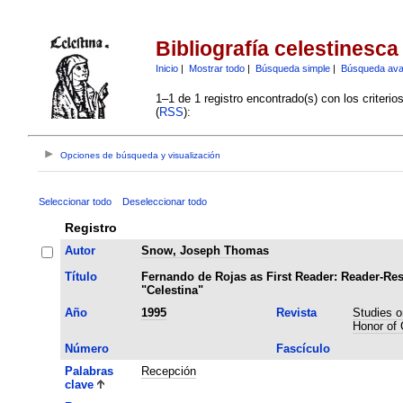
Bibliografía celestinesca
Inicio
|
Mostrar todo
|
Búsqueda simple
|
Búsqueda av
1–1 de 1 registro encontrado(s) con los criteri
(
RSS
):
Opciones de búsqueda y visualización
Seleccionar todo
Deseleccionar todo
Registro
Autor
Snow, Joseph Thomas
Título
Fernando de Rojas as First Reader: Reader-Re
"Celestina"
Año
1995
Revista
Studies o
Honor of 
Número
Fascículo
Palabras
Recepción
clave