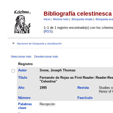
Bibliografía celestinesca
Inicio
|
Mostrar todo
|
Búsqueda simple
|
Búsqueda av
1–1 de 1 registro encontrado(s) con los criteri
(
RSS
):
Opciones de búsqueda y visualización
Seleccionar todo
Deseleccionar todo
Registro
Autor
Snow, Joseph Thomas
Título
Fernando de Rojas as First Reader: Reader-Re
"Celestina"
Año
1995
Revista
Studies o
Honor of 
Número
Fascículo
Palabras
Recepción
clave