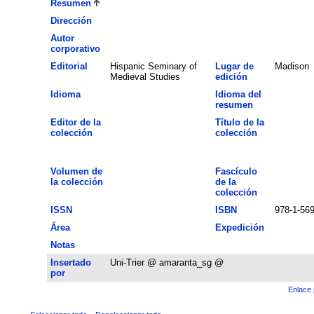
Resumen
Dirección
Autor
corporativo
Editorial
Hispanic Seminary of
Lugar de
Madison
Medieval Studies
edición
Idioma
Idioma del
resumen
Editor de la
Título de la
colección
colección
Volumen de
Fascículo
la colección
de la
colección
ISSN
ISBN
978-1-56
Área
Expedición
Notas
Insertado
Uni-Trier @ amaranta_sg @
por
Enlace 