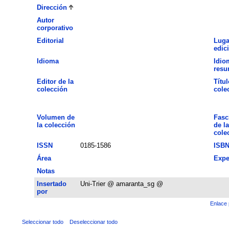
Dirección
Autor
corporativo
Editorial
Luga
edic
Idioma
Idio
res
Editor de la
Títul
colección
cole
Volumen de
Fasc
la colección
de la
cole
ISSN
0185-1586
ISB
Área
Expe
Notas
Insertado
Uni-Trier @ amaranta_sg @
por
Enlace 
Seleccionar todo
Deseleccionar todo