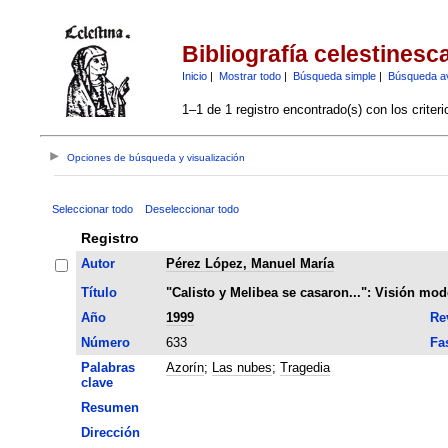
Bibliografía celestinesc
Inicio
|
Mostrar todo
|
Búsqueda simple
|
Búsqueda a
1–1 de 1 registro encontrado(s) con los criter
Opciones de búsqueda y visualización
Seleccionar todo
Deseleccionar todo
Registro
Autor
Pérez López, Manuel María
Título
"Calisto y Melibea se casaron...": Visión mod
Año
1999
Re
Número
633
Fa
Palabras
Azorín
;
Las nubes
;
Tragedia
clave
Resumen
Dirección