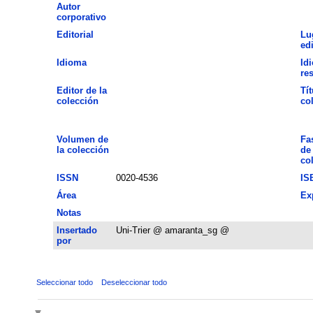
Autor
corporativo
Editorial
Lu
ed
Idioma
Id
re
Editor de la
Tít
colección
co
Volumen de
Fa
la colección
de 
co
ISSN
0020-4536
IS
Área
Ex
Notas
Insertado
Uni-Trier @ amaranta_sg @
por
Seleccionar todo
Deseleccionar todo