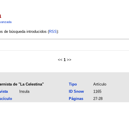
a
vanzada
ios de búsqueda introducidos (
RSS
):
<<
1
>>
ernista de "La Celestina"
Tipo
Artículo
vista
Insula
ID Snow
1165
scículo
Páginas
27-28