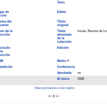
Tesis
gar de
Editor
ición
ioma del
Título
sumen
original
ulo de la
Título
Insula: Revista de L
lección
abreviado
de la
colección
scículo
Edición
la
lección
BN
Medio
pedición
Conferencia
Aprobado
no
ID único
2689
Enlace permanente a este registro
<<
1
>>