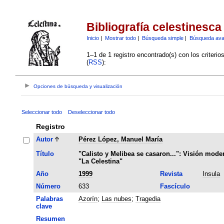
Bibliografía celestinesca
Inicio
|
Mostrar todo
|
Búsqueda simple
|
Búsqueda av
1–1 de 1 registro encontrado(s) con los criteri
(
RSS
):
Opciones de búsqueda y visualización
Seleccionar todo
Deseleccionar todo
Registro
Autor
Pérez López, Manuel María
Título
"Calisto y Melibea se casaron...": Visión mode
"La Celestina"
Año
1999
Revista
Insula
Número
633
Fascículo
Palabras
Azorín
;
Las nubes
;
Tragedia
clave
Resumen