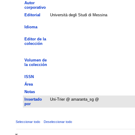
Autor
corporativo
Editorial
Università degli Studi di Messina
Idioma
Editor de la
colección
Volumen de
la colección
ISSN
Área
Notas
Insertado
Uni-Trier @ amaranta_sg @
por
Seleccionar todo
Deseleccionar todo