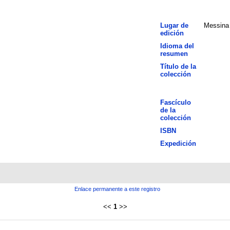
Lugar de
Messina
edición
Idioma del
resumen
Título de la
colección
Fascículo
de la
colección
ISBN
Expedición
Enlace permanente a este registro
<<
1
>>