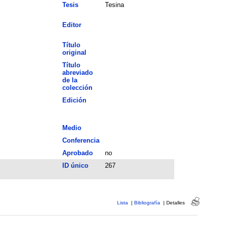
Tesis
Tesina
Editor
Título
original
Título
abreviado
de la
colección
Edición
Medio
Conferencia
Aprobado
no
ID único
267
Lista
|
Bibliografía
|
Detalles