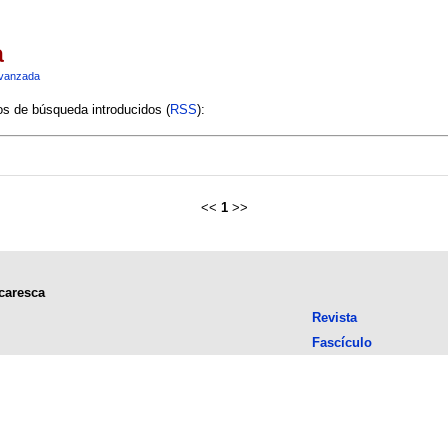
a
vanzada
ios de búsqueda introducidos (
RSS
):
<<
1
>>
icaresca
Revista
Fascículo