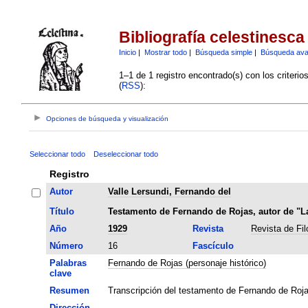
Bibliografía celestinesca
Inicio
|
Mostrar todo
|
Búsqueda simple
|
Búsqueda av
1–1 de 1 registro encontrado(s) con los criteri
(
RSS
):
Opciones de búsqueda y visualización
Seleccionar todo
Deseleccionar todo
Registro
Autor
Valle Lersundi, Fernando del
Título
Testamento de Fernando de Rojas, autor de "La
Año
1929
Revista
Revista de Fi
Número
16
Fascículo
Palabras
Fernando de Rojas (personaje histórico)
clave
Resumen
Transcripción del testamento de Fernando de Roja
Dirección