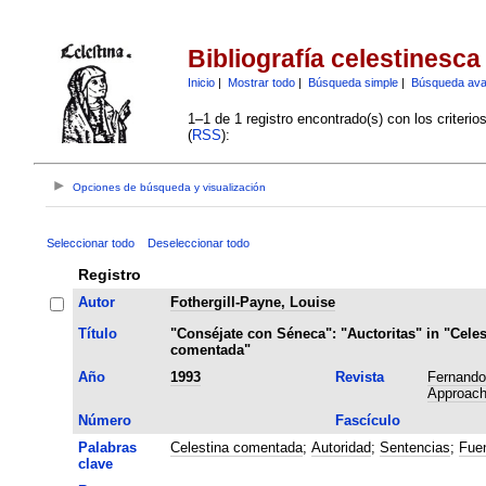
Bibliografía celestinesca
Inicio
|
Mostrar todo
|
Búsqueda simple
|
Búsqueda av
1–1 de 1 registro encontrado(s) con los criteri
(
RSS
):
Opciones de búsqueda y visualización
Seleccionar todo
Deseleccionar todo
Registro
Autor
Fothergill-Payne, Louise
Título
"Conséjate con Séneca": "Auctoritas" in "Celes
comentada"
Año
1993
Revista
Fernando
Approachi
Número
Fascículo
Palabras
Celestina comentada
;
Autoridad
;
Sentencias
;
Fue
clave