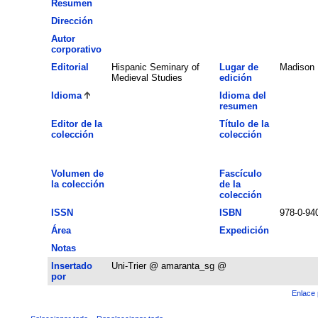
Resumen
Dirección
Autor
corporativo
Editorial
Hispanic Seminary of
Lugar de
Madison
Medieval Studies
edición
Idioma
Idioma del
resumen
Editor de la
Título de la
colección
colección
Volumen de
Fascículo
la colección
de la
colección
ISSN
ISBN
978-0-94
Área
Expedición
Notas
Insertado
Uni-Trier @ amaranta_sg @
por
Enlace 