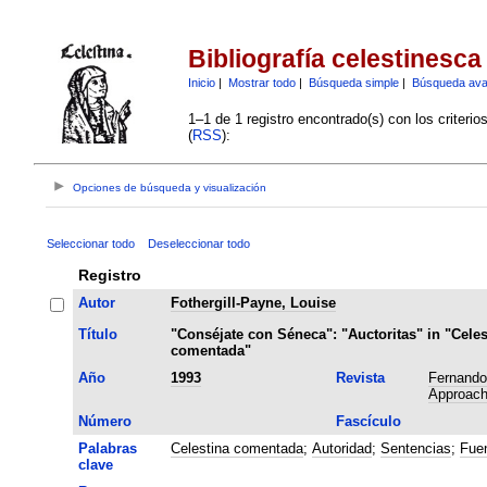
Bibliografía celestinesca
Inicio
|
Mostrar todo
|
Búsqueda simple
|
Búsqueda av
1–1 de 1 registro encontrado(s) con los criteri
(
RSS
):
Opciones de búsqueda y visualización
Seleccionar todo
Deseleccionar todo
Registro
Autor
Fothergill-Payne, Louise
Título
"Conséjate con Séneca": "Auctoritas" in "Celes
comentada"
Año
1993
Revista
Fernando
Approachi
Número
Fascículo
Palabras
Celestina comentada
;
Autoridad
;
Sentencias
;
Fue
clave