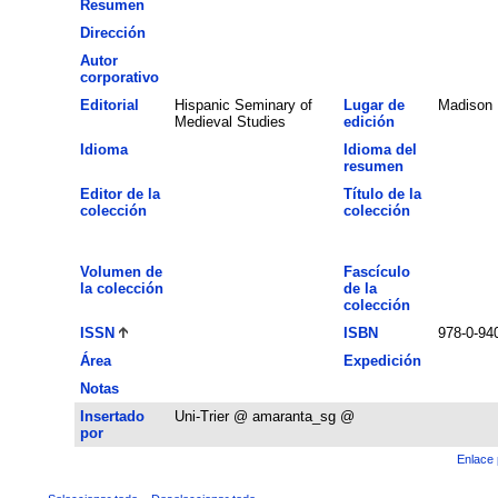
Resumen
Dirección
Autor
corporativo
Editorial
Hispanic Seminary of
Lugar de
Madison
Medieval Studies
edición
Idioma
Idioma del
resumen
Editor de la
Título de la
colección
colección
Volumen de
Fascículo
la colección
de la
colección
ISSN
ISBN
978-0-94
Área
Expedición
Notas
Insertado
Uni-Trier @ amaranta_sg @
por
Enlace 