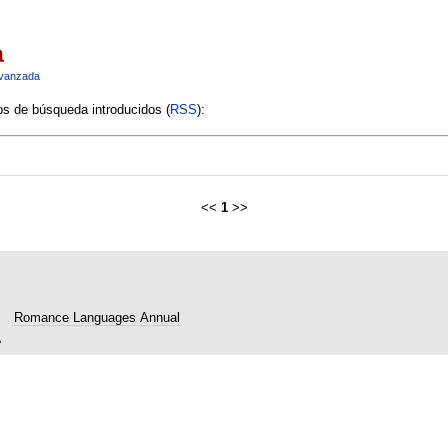
a
vanzada
ios de búsqueda introducidos (
RSS
):
<<
1
>>
Romance Languages Annual