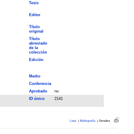
Tesis
Editor
Título
original
Título
abreviado
de la
colección
Edición
Medio
Conferencia
Aprobado
no
ID único
2141
Lista
|
Bibliografía
|
Detalles