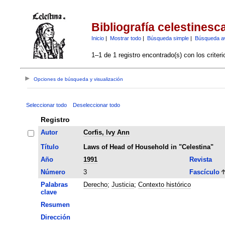
Bibliografía celestinesc
Inicio
|
Mostrar todo
|
Búsqueda simple
|
Búsqueda a
1–1 de 1 registro encontrado(s) con los criter
Opciones de búsqueda y visualización
Seleccionar todo
Deseleccionar todo
Registro
Autor
Corfis, Ivy Ann
Título
Laws of Head of Household in "Celestina"
Año
1991
Revista
Número
3
Fascículo
Palabras
Derecho
;
Justicia
;
Contexto histórico
clave
Resumen
Dirección