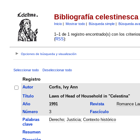
Bibliografía celestinesca
Inicio
|
Mostrar todo
|
Búsqueda simple
|
Búsqueda av
1–1 de 1 registro encontrado(s) con los criteri
(
RSS
):
Opciones de búsqueda y visualización
Seleccionar todo
Deseleccionar todo
Registro
Autor
Corfis, Ivy Ann
Título
Laws of Head of Household in "Celestina"
Año
1991
Revista
Romance La
Número
3
Fascículo
Palabras
Derecho
;
Justicia
;
Contexto histórico
clave
Resumen
Dirección