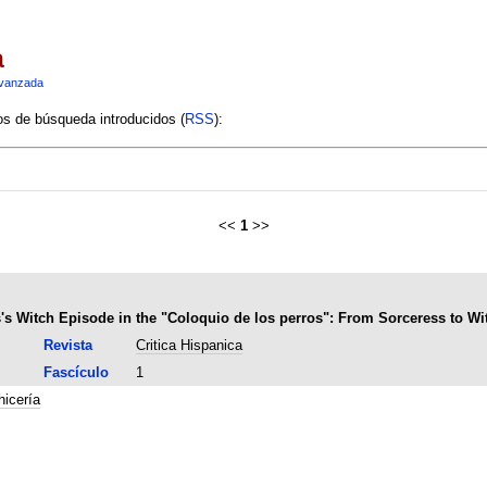
a
vanzada
ios de búsqueda introducidos (
RSS
):
<<
1
>>
es's Witch Episode in the "Coloquio de los perros": From Sorceress to Wi
Revista
Critica Hispanica
Fascículo
1
icería