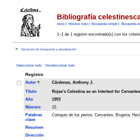
Bibliografía celestinesc
Inicio
|
Mostrar todo
|
Búsqueda simple
|
Búsqueda a
1–1 de 1 registro encontrado(s) con los criter
Opciones de búsqueda y visualización
Seleccionar todo
Deseleccionar todo
Registro
Autor
Cárdenas, Anthony J.
Título
Rojas's Celestina as an Intertext for Cervant
Año
1993
Número
15
Palabras
Coloquio de los perros
;
Cervantes
;
Brujería
;
Hech
clave
Resumen
Dirección