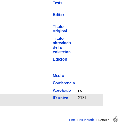
Tesis
Editor
Título
original
Título
abreviado
de la
colección
Edición
Medio
Conferencia
Aprobado
no
ID único
2131
Lista
|
Bibliografía
|
Detalles