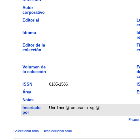
Autor
corporativo
Editorial
L
e
Idioma
I
r
Editor de la
T
colección
c
Volumen de
F
la colección
d
c
ISSN
0185-1586
I
Área
E
Notas
Insertado
Uni-Trier @ amaranta_sg @
por
Enlace 
Seleccionar todo
Deseleccionar todo