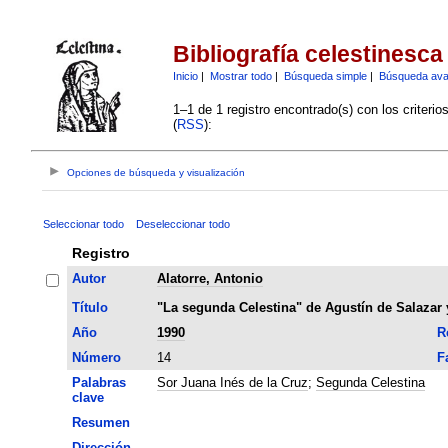
Bibliografía celestinesca
Inicio
|
Mostrar todo
|
Búsqueda simple
|
Búsqueda av
1–1 de 1 registro encontrado(s) con los criteri
(
RSS
):
Opciones de búsqueda y visualización
Seleccionar todo
Deseleccionar todo
Registro
Autor
Alatorre, Antonio
Título
"La segunda Celestina" de Agustín de Salazar y 
Año
1990
R
Número
14
F
Palabras
Sor Juana Inés de la Cruz
;
Segunda Celestina
clave
Resumen
Dirección