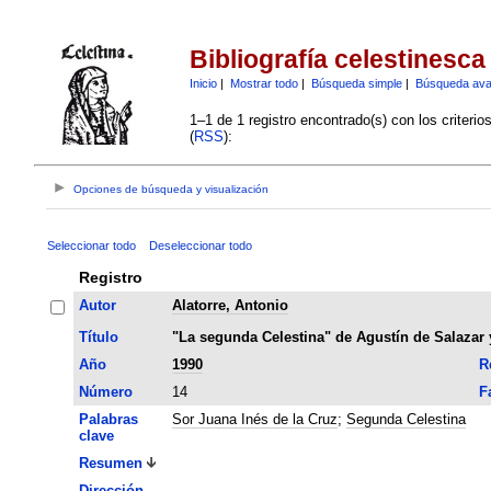
Bibliografía celestinesca
Inicio
|
Mostrar todo
|
Búsqueda simple
|
Búsqueda av
1–1 de 1 registro encontrado(s) con los criteri
(
RSS
):
Opciones de búsqueda y visualización
Seleccionar todo
Deseleccionar todo
Registro
Autor
Alatorre, Antonio
Título
"La segunda Celestina" de Agustín de Salazar y 
Año
1990
R
Número
14
F
Palabras
Sor Juana Inés de la Cruz
;
Segunda Celestina
clave
Resumen
Dirección